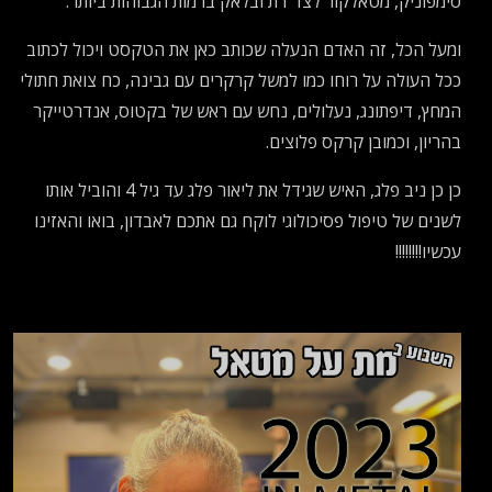
סימפוניק, מטאלקור לצד דת ובלאק ברמות הגבוהות ביותר.
ומעל הכל, זה האדם הנעלה שכותב כאן את הטקסט ויכול לכתוב
ככל העולה על רוחו כמו למשל קרקרים עם גבינה, כח צואת חתולי
המחץ, דיפתונג, נעלולים, נחש עם ראש של בקטוס, אנדרטייקר
בהריון, וכמובן קרקס פלוצים.
כן כן ניב פלג, האיש שגידל את ליאור פלג עד גיל 4 והוביל אותו
לשנים של טיפול פסיכולוגי לוקח גם אתכם לאבדון, בואו והאזינו
עכשיו!!!!!!!!